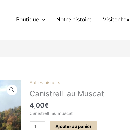
Boutique
Notre histoire
Visiter l’e
Autres biscuits
quantité
de
Canistrelli au Muscat
Canistrelli
4,00
€
au
Muscat
Canistrelli au muscat
Ajouter au panier