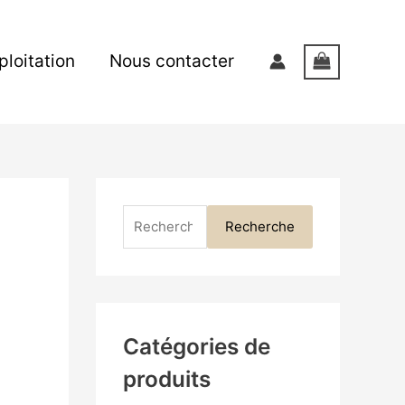
R
e
xploitation
Nous contacter
c
h
e
r
c
h
Recherche
e
p
o
u
r
Catégories de
produits
: